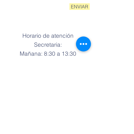
ENVIAR
Horario de atención
Secretaria:
Mañana: 8:30 a 13:30
Tarde:14:15 a 17:15
Alsino 4759, Quinta Normal.
Teléfono Mesa Central:
+562 3365 3670
Contacto