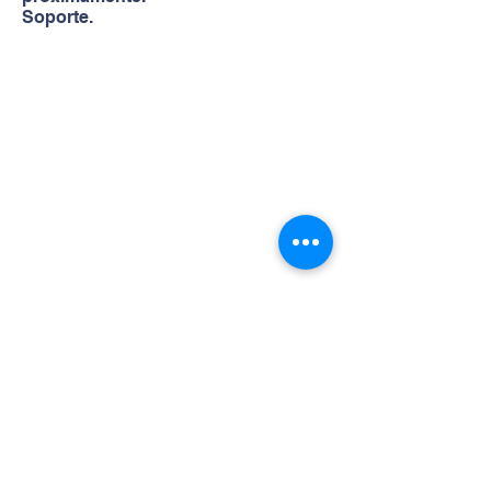
Soporte.
Contacto
Teléfono:
+562 3365 3670
Dirección
Alsino 4759, Quinta Normal.